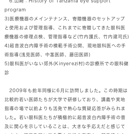
6.山﨑：History of Tanzania eye support
program
3)医療機器のメインテナンス、寄贈機器のセットアップ
と使用および管理指導、これまでに寄贈してきた眼科医
療機器の修理点検、管理指導など(竹内護氏、竹内建司氏)
4)超音波白内障手術の模範手術公開、現地眼科医への手
術指導(浅見医師、中茎医師、藤田医師)
5)眼科医がいない郊外(Kinyerezi村)の診療所での眼科健
診
2009年も前年同様に6月に訪問しました。この時期は
比較的若い医師たちが大学で研修しており、講義や実地
指導の場で以前よりも活発で熱心な質疑応答がみられま
した。若い眼科医たちが積極的に超音波白内障手術の普
及に関心を示していることは、大きな手応えだと感じて