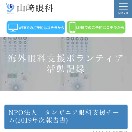
海外眼科支援ボランティア
活動記録
NPO法人 タンザニア眼科支援チー
ム(2019年次報告書)