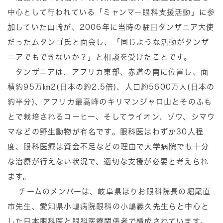
中心として行われている「ミャンマー眼科支援活動」に参
加していた山﨑が、2006年に当時の駐日タンザニア大使
だったムタンゴ氏と面会し、「同じような活動がタンザ
ニアでもできないか？」と相談を受けたことです。
タンザニアは、アフリカ東部、赤道の南に位置し、面
積約95万㎞2(日本の約2.5倍)、人口約5600万人(日本の
約半分)、アフリカ最高峰のキリマンジャロ山とそのふも
とで栽培されるコーヒー、そしてライオン、ゾウ、シマウ
マなどの野生動物が有名です。眼科医はわずか30人程
度、眼科医療は資金不足などの理由で大学病院でも十分
な治療が行えない状況で、適切な支援が必要と考えられ
ます。
チームのメンバーは、岐阜県ほりお眼科院長の堀尾直
市先生、愛知県小嶋病院眼科の小嶋義久先生らと中心と
した日本眼科医と眼科医療関係者で構成されています。