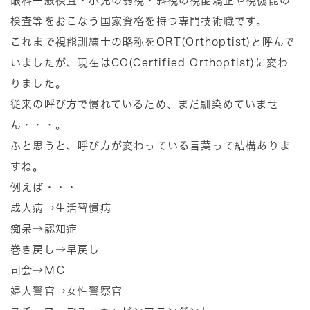
眼科一般検査・小児の弱視・斜視の視能矯正や視機能の
検査等をおこなう国家資格を持つ専門技術職です。
これまで視能訓練士の略称をORT(Orthoptist)と呼んで
いましたが、現在はCO(Certified Orthoptist)に変わ
りました。
従来の呼び方で慣れているため、まだ馴染めていませ
ん・・・。
ふと思うと、呼び方が変わっている言葉って結構ありま
すね。
例えば・・・
成人病→生活習慣病
痴呆→認知症
巻き戻し→早戻し
司会→ＭＣ
婦人警官→女性警察官